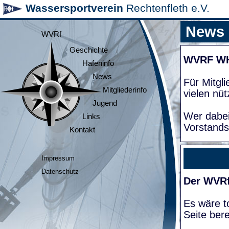
Wassersportverein
Rechtenfleth e.V.
News
WVRf
Geschichte
WVRF W
Hafeninfo
News
Für Mitgl
Mitgliederinfo
vielen nüt
Jugend
Wer dabei
Links
Vorstands
Kontakt
Impressum
Datenschutz
Der WVRf
Es wäre to
Seite bere