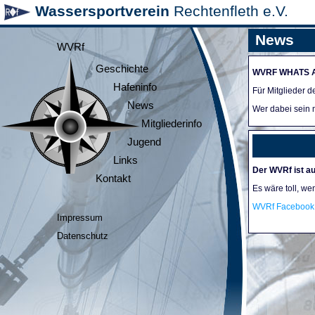
Wassersportverein
Rechtenfleth e.V.
News
WVRf
Geschichte
WVRF WHATS 
Hafeninfo
Für Mitglieder 
News
Wer dabei sein m
Mitgliederinfo
Jugend
Links
Der WVRf ist au
Kontakt
Es wäre toll, we
WVRf Facebook 
Impressum
Datenschutz