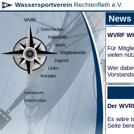
Wassersportverein
Rechtenfleth e.V.
News
WVRf
Geschichte
WVRF W
Hafeninfo
News
Für Mitgl
Mitgliederinfo
vielen nüt
Jugend
Wer dabei
Links
Vorstands
Kontakt
Impressum
Datenschutz
Der WVRf
Es wäre to
Seite bere