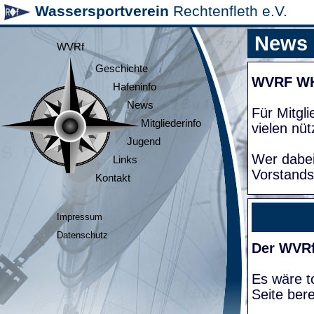
Wassersportverein
Rechtenfleth e.V.
News
WVRf
Geschichte
WVRF W
Hafeninfo
News
Für Mitgl
Mitgliederinfo
vielen nüt
Jugend
Wer dabei
Links
Vorstands
Kontakt
Impressum
Datenschutz
Der WVRf
Es wäre to
Seite bere