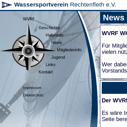
Wassersportverein
Rechtenfleth e.V.
News
WVRf
Geschichte
WVRF W
Hafeninfo
News
Für Mitgl
Mitgliederinfo
vielen nüt
Jugend
Wer dabei
Links
Vorstands
Kontakt
Impressum
Datenschutz
Der WVRf
Es wäre to
Seite bere