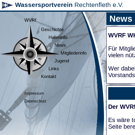
Wassersportverein
Rechtenfleth e.V.
News
WVRf
Geschichte
WVRF W
Hafeninfo
News
Für Mitgl
Mitgliederinfo
vielen nüt
Jugend
Wer dabei
Links
Vorstands
Kontakt
Impressum
Datenschutz
Der WVRf
Es wäre to
Seite bere