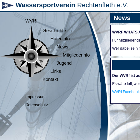
Wassersportverein
Rechtenfleth e.V.
News
WVRf
Geschichte
WVRF WHATS 
Hafeninfo
Für Mitglieder 
News
Wer dabei sein m
Mitgliederinfo
Jugend
Links
Der WVRf ist au
Kontakt
Es wäre toll, we
WVRf Facebook 
Impressum
Datenschutz