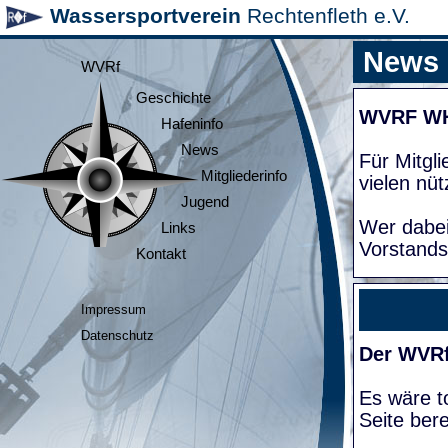
Wassersportverein
Rechtenfleth e.V.
News
WVRf
Geschichte
WVRF W
Hafeninfo
News
Für Mitgl
Mitgliederinfo
vielen nüt
Jugend
Wer dabei
Links
Vorstands
Kontakt
Impressum
Datenschutz
Der WVRf
Es wäre to
Seite bere