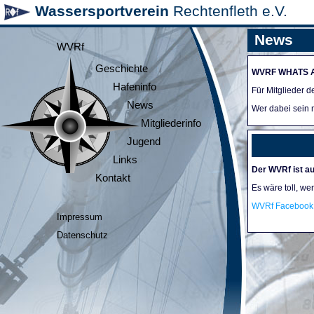
Wassersportverein
Rechtenfleth e.V.
News
WVRf
Geschichte
WVRF WHATS 
Hafeninfo
Für Mitglieder 
News
Wer dabei sein m
Mitgliederinfo
Jugend
Links
Der WVRf ist au
Kontakt
Es wäre toll, we
WVRf Facebook 
Impressum
Datenschutz