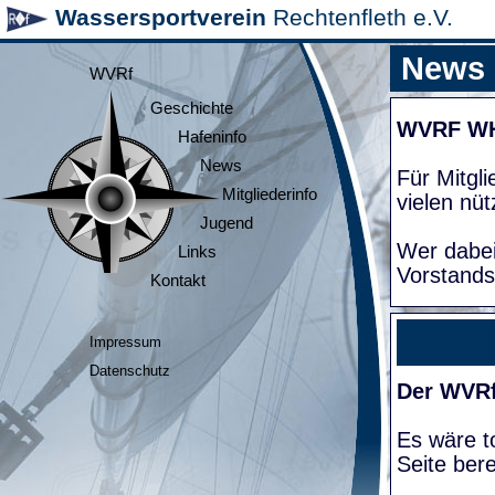
Wassersportverein
Rechtenfleth e.V.
News
WVRf
Geschichte
WVRF W
Hafeninfo
News
Für Mitgl
Mitgliederinfo
vielen nüt
Jugend
Wer dabei
Links
Vorstands
Kontakt
Impressum
Datenschutz
Der WVRf
Es wäre to
Seite bere