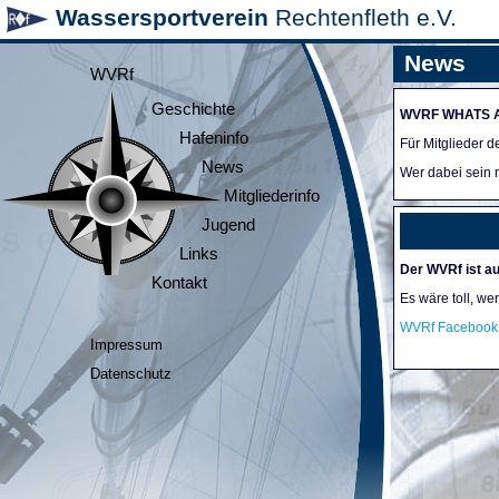
Wassersportverein
Rechtenfleth e.V.
News
WVRf
Geschichte
WVRF WHATS 
Hafeninfo
Für Mitglieder 
News
Wer dabei sein m
Mitgliederinfo
Jugend
Links
Der WVRf ist au
Kontakt
Es wäre toll, we
WVRf Facebook 
Impressum
Datenschutz