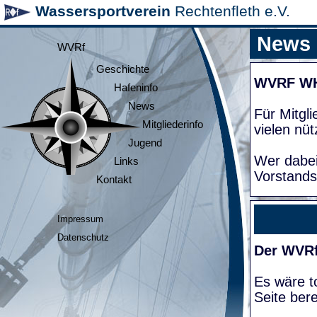
Wassersportverein
Rechtenfleth e.V.
News
WVRf
Geschichte
WVRF W
Hafeninfo
News
Für Mitgl
Mitgliederinfo
vielen nüt
Jugend
Wer dabei
Links
Vorstands
Kontakt
Impressum
Datenschutz
Der WVRf
Es wäre to
Seite bere