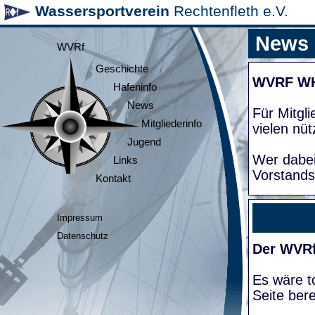
Wassersportverein
Rechtenfleth e.V.
News
WVRf
Geschichte
WVRF W
Hafeninfo
News
Für Mitgl
Mitgliederinfo
vielen nüt
Jugend
Wer dabei
Links
Vorstands
Kontakt
Impressum
Datenschutz
Der WVRf
Es wäre to
Seite bere