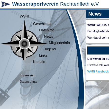
Wassersportverein
Rechtenfleth e.V.
News
WVRf
Geschichte
WVRF WHATS 
Hafeninfo
Für Mitglieder 
News
Wer dabei sein m
Mitgliederinfo
Jugend
Links
Der WVRf ist au
Kontakt
Es wäre toll, we
WVRf Facebook 
Impressum
Datenschutz