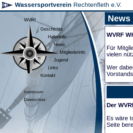
Wassersportverein
Rechtenfleth e.V.
News
WVRf
Geschichte
WVRF W
Hafeninfo
News
Für Mitgl
Mitgliederinfo
vielen nüt
Jugend
Wer dabei
Links
Vorstands
Kontakt
Impressum
Datenschutz
Der WVRf
Es wäre to
Seite bere