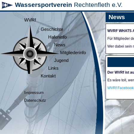
Wassersportverein
Rechtenfleth e.V.
News
WVRf
Geschichte
WVRF WHATS 
Hafeninfo
Für Mitglieder 
News
Wer dabei sein m
Mitgliederinfo
Jugend
Links
Der WVRf ist au
Kontakt
Es wäre toll, we
WVRf Facebook 
Impressum
Datenschutz