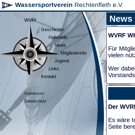
Wassersportverein
Rechtenfleth e.V.
News
WVRf
Geschichte
WVRF W
Hafeninfo
News
Für Mitgl
Mitgliederinfo
vielen nüt
Jugend
Wer dabei
Links
Vorstands
Kontakt
Impressum
Datenschutz
Der WVRf
Es wäre to
Seite bere