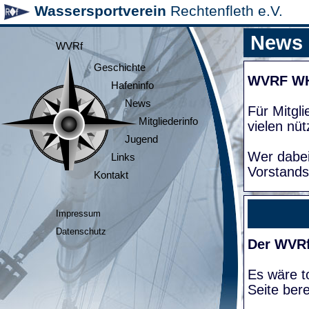
Wassersportverein
Rechtenfleth e.V.
News
WVRf
Geschichte
WVRF W
Hafeninfo
News
Für Mitgl
Mitgliederinfo
vielen nüt
Jugend
Wer dabei
Links
Vorstands
Kontakt
Impressum
Datenschutz
Der WVRf
Es wäre to
Seite bere