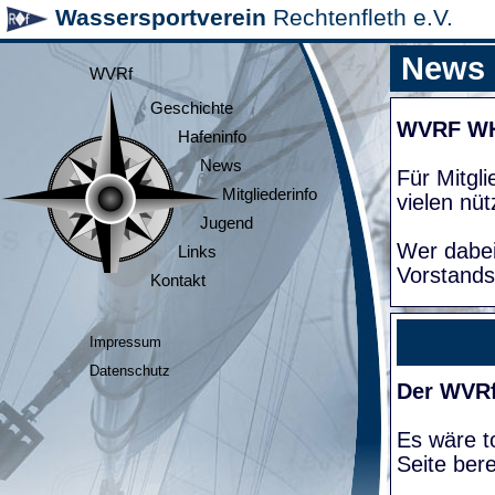
Wassersportverein
Rechtenfleth e.V.
News
WVRf
Geschichte
WVRF W
Hafeninfo
News
Für Mitgl
Mitgliederinfo
vielen nüt
Jugend
Wer dabei
Links
Vorstands
Kontakt
Impressum
Datenschutz
Der WVRf
Es wäre to
Seite bere