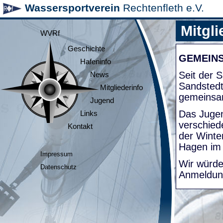
Wassersportverein
Rechtenfleth e.V.
Mitgli
WVRf
Geschichte
GEMEIN
Hafeninfo
Seit der
News
Sandsted
Mitgliederinfo
gemeinsa
Jugend
Das Jugen
Links
verschied
Kontakt
der Winte
Hagen im
Impressum
Wir würde
Datenschutz
Anmeldung