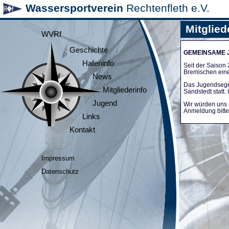
Wassersportverein
Rechtenfleth e.V.
Mitglied
WVRf
Geschichte
GEMEINSAME
Hafeninfo
Seit der Saiso
Bremischen ein
News
Das Jugendsege
Mitgliederinfo
Sandstedt statt
Jugend
Wir würden uns 
Anmeldung bitte 
Links
Kontakt
Impressum
Datenschutz