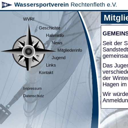
Wassersportverein
Rechtenfleth e.V.
Mitgli
WVRf
Geschichte
GEMEIN
Hafeninfo
Seit der
News
Sandsted
Mitgliederinfo
gemeinsa
Jugend
Das Jugen
Links
verschied
Kontakt
der Winte
Hagen im
Impressum
Wir würde
Datenschutz
Anmeldung