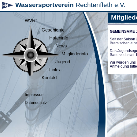
Wassersportverein
Rechtenfleth e.V.
Mitglied
WVRf
Geschichte
GEMEINSAME
Hafeninfo
Seit der Saiso
Bremischen ein
News
Das Jugendsege
Mitgliederinfo
Sandstedt statt
Jugend
Wir würden uns 
Anmeldung bitte 
Links
Kontakt
Impressum
Datenschutz