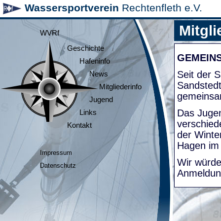
Wassersportverein
Rechtenfleth e.V.
Mitgli
WVRf
Geschichte
GEMEIN
Hafeninfo
Seit der
News
Sandsted
Mitgliederinfo
gemeinsa
Jugend
Das Jugen
Links
verschied
Kontakt
der Winte
Hagen im
Impressum
Wir würde
Datenschutz
Anmeldung