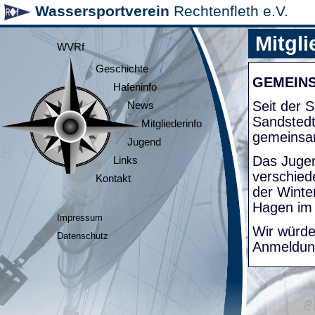
Wassersportverein
Rechtenfleth e.V.
Mitgli
WVRf
Geschichte
GEMEIN
Hafeninfo
Seit der
News
Sandsted
Mitgliederinfo
gemeinsa
Jugend
Das Jugen
Links
verschied
Kontakt
der Winte
Hagen im
Impressum
Wir würde
Datenschutz
Anmeldung