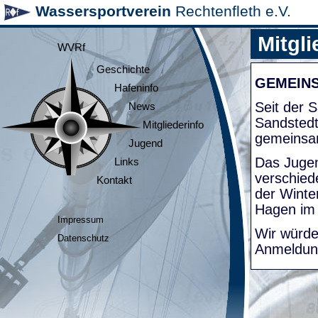
Wassersportverein
Rechtenfleth e.V.
Mitgli
WVRf
Geschichte
GEMEIN
Hafeninfo
Seit der
News
Sandsted
Mitgliederinfo
gemeinsa
Jugend
Das Jugen
Links
verschied
Kontakt
der Winte
Hagen im
Impressum
Wir würde
Datenschutz
Anmeldung