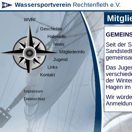
Wassersportverein
Rechtenfleth e.V.
Mitgli
WVRf
Geschichte
GEMEIN
Hafeninfo
Seit der
News
Sandsted
Mitgliederinfo
gemeinsa
Jugend
Das Jugen
Links
verschied
Kontakt
der Winte
Hagen im
Impressum
Wir würde
Datenschutz
Anmeldung