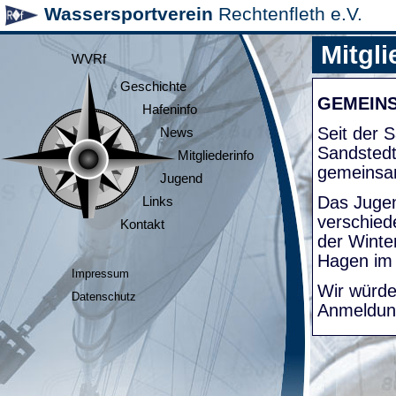
Wassersportverein
Rechtenfleth e.V.
Mitgli
WVRf
Geschichte
GEMEIN
Hafeninfo
Seit der
News
Sandsted
Mitgliederinfo
gemeinsa
Jugend
Das Jugen
Links
verschied
Kontakt
der Winte
Hagen im
Impressum
Wir würde
Datenschutz
Anmeldung