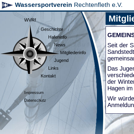
Wassersportverein
Rechtenfleth e.V.
Mitgli
WVRf
Geschichte
GEMEIN
Hafeninfo
Seit der
News
Sandsted
Mitgliederinfo
gemeinsa
Jugend
Das Jugen
Links
verschied
Kontakt
der Winte
Hagen im
Impressum
Wir würde
Datenschutz
Anmeldung