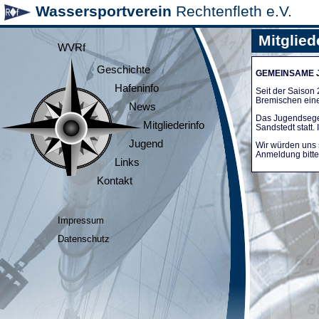
Wassersportverein
Rechtenfleth e.V.
Mitglied
WVRf
Geschichte
GEMEINSAME
Hafeninfo
Seit der Saiso
Bremischen ein
News
Das Jugendsege
Mitgliederinfo
Sandstedt statt
Jugend
Wir würden uns 
Anmeldung bitte 
Links
Kontakt
Impressum
Datenschutz