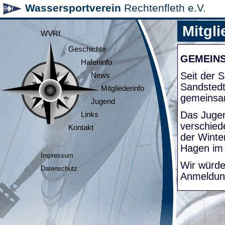
Wassersportverein
Rechtenfleth e.V.
Mitgli
WVRf
Geschichte
GEMEIN
Hafeninfo
Seit der
News
Sandsted
Mitgliederinfo
gemeinsa
Jugend
Das Jugen
Links
verschied
Kontakt
der Winte
Hagen im
Impressum
Wir würde
Datenschutz
Anmeldung