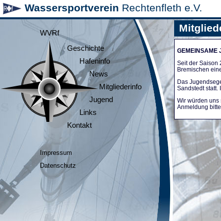
Wassersportverein
Rechtenfleth e.V.
Mitglied
WVRf
Geschichte
GEMEINSAME
Hafeninfo
Seit der Saiso
Bremischen ein
News
Das Jugendsege
Mitgliederinfo
Sandstedt statt
Jugend
Wir würden uns 
Anmeldung bitte 
Links
Kontakt
Impressum
Datenschutz