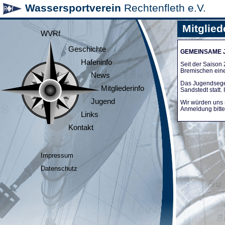
Wassersportverein
Rechtenfleth e.V.
Mitglied
WVRf
Geschichte
GEMEINSAME
Hafeninfo
Seit der Saiso
Bremischen ein
News
Das Jugendsege
Mitgliederinfo
Sandstedt statt
Jugend
Wir würden uns 
Anmeldung bitte 
Links
Kontakt
Impressum
Datenschutz