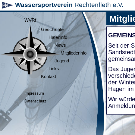
Wassersportverein
Rechtenfleth e.V.
Mitgli
WVRf
Geschichte
GEMEIN
Hafeninfo
Seit der
News
Sandsted
Mitgliederinfo
gemeinsa
Jugend
Das Jugen
Links
verschied
Kontakt
der Winte
Hagen im
Impressum
Wir würde
Datenschutz
Anmeldung