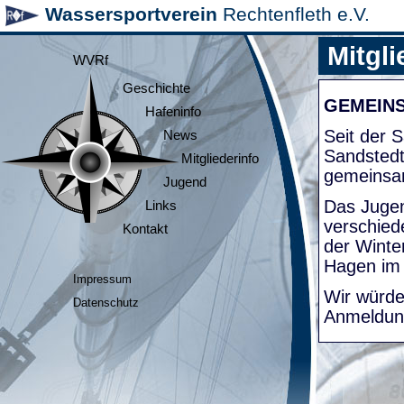
Wassersportverein
Rechtenfleth e.V.
Mitgli
WVRf
Geschichte
GEMEIN
Hafeninfo
Seit der
News
Sandsted
Mitgliederinfo
gemeinsa
Jugend
Das Jugen
Links
verschied
Kontakt
der Winte
Hagen im
Impressum
Wir würde
Datenschutz
Anmeldung