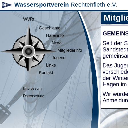
Wassersportverein
Rechtenfleth e.V.
Mitgli
WVRf
Geschichte
GEMEIN
Hafeninfo
Seit der
News
Sandsted
Mitgliederinfo
gemeinsa
Jugend
Das Jugen
Links
verschied
Kontakt
der Winte
Hagen im
Impressum
Wir würde
Datenschutz
Anmeldung