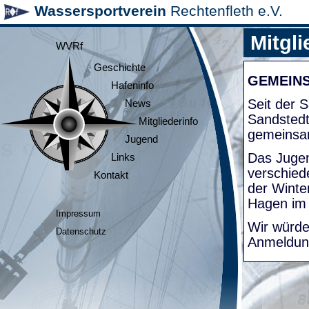
Wassersportverein
Rechtenfleth e.V.
Mitgli
WVRf
Geschichte
GEMEIN
Hafeninfo
Seit der
News
Sandsted
Mitgliederinfo
gemeinsa
Jugend
Das Jugen
Links
verschied
Kontakt
der Winte
Hagen im
Impressum
Wir würde
Datenschutz
Anmeldung