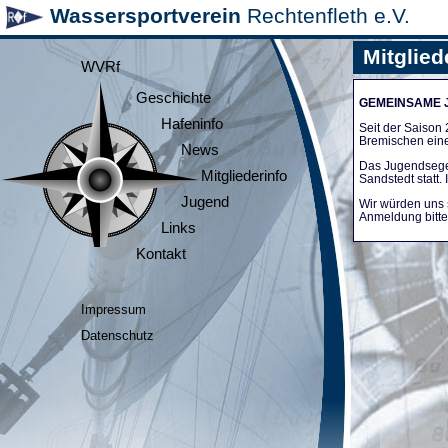
Wassersportverein
Rechtenfleth e.V.
Mitglied
WVRf
Geschichte
GEMEINSAME
Hafeninfo
Seit der Saiso
Bremischen ein
News
Das Jugendsege
Mitgliederinfo
Sandstedt statt
Jugend
Wir würden uns 
Anmeldung bitte 
Links
Kontakt
Impressum
Datenschutz