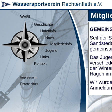
Wassersportverein
Rechtenfleth e.V.
Mitgli
WVRf
Geschichte
GEMEIN
Hafeninfo
Seit der
News
Sandsted
Mitgliederinfo
gemeinsa
Jugend
Das Jugen
Links
verschied
Kontakt
der Winte
Hagen im
Impressum
Wir würde
Datenschutz
Anmeldung