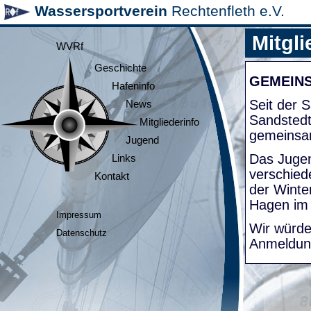
Wassersportverein
Rechtenfleth e.V.
Mitgli
WVRf
Geschichte
GEMEIN
Hafeninfo
Seit der
News
Sandsted
Mitgliederinfo
gemeinsa
Jugend
Das Jugen
Links
verschied
Kontakt
der Winte
Hagen im
Impressum
Wir würde
Datenschutz
Anmeldung