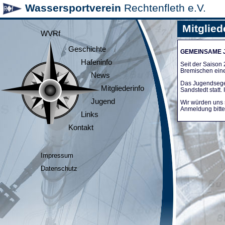
Wassersportverein
Rechtenfleth e.V.
Mitglied
WVRf
Geschichte
GEMEINSAME
Hafeninfo
Seit der Saiso
Bremischen ein
News
Das Jugendsege
Mitgliederinfo
Sandstedt statt
Jugend
Wir würden uns 
Anmeldung bitte 
Links
Kontakt
Impressum
Datenschutz