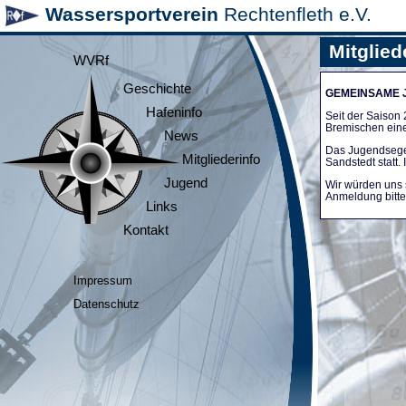
Wassersportverein
Rechtenfleth e.V.
Mitglied
WVRf
Geschichte
GEMEINSAME
Hafeninfo
Seit der Saiso
Bremischen ein
News
Das Jugendsege
Mitgliederinfo
Sandstedt statt
Jugend
Wir würden uns 
Anmeldung bitte 
Links
Kontakt
Impressum
Datenschutz