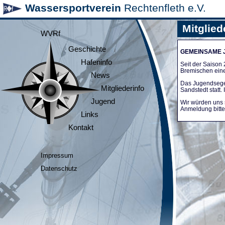
Wassersportverein
Rechtenfleth e.V.
Mitglied
WVRf
Geschichte
GEMEINSAME
Hafeninfo
Seit der Saiso
Bremischen ein
News
Das Jugendsege
Mitgliederinfo
Sandstedt statt
Jugend
Wir würden uns 
Anmeldung bitte 
Links
Kontakt
Impressum
Datenschutz