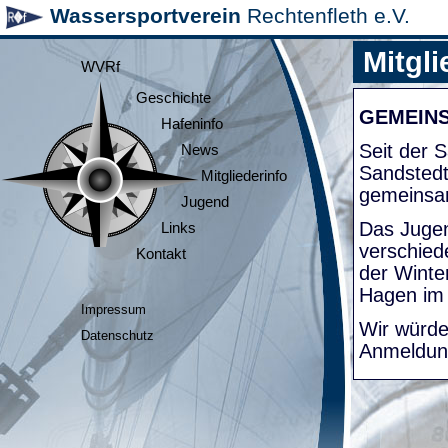
Wassersportverein
Rechtenfleth e.V.
Mitgli
WVRf
Geschichte
GEMEIN
Hafeninfo
Seit der
News
Sandsted
Mitgliederinfo
gemeinsa
Jugend
Das Jugen
Links
verschied
Kontakt
der Winte
Hagen im
Impressum
Wir würde
Datenschutz
Anmeldung