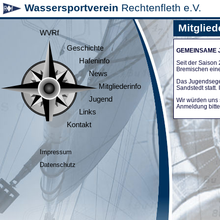
Wassersportverein
Rechtenfleth e.V.
Mitglied
WVRf
Geschichte
GEMEINSAME
Hafeninfo
Seit der Saiso
Bremischen ein
News
Das Jugendsege
Mitgliederinfo
Sandstedt statt
Jugend
Wir würden uns 
Anmeldung bitte 
Links
Kontakt
Impressum
Datenschutz