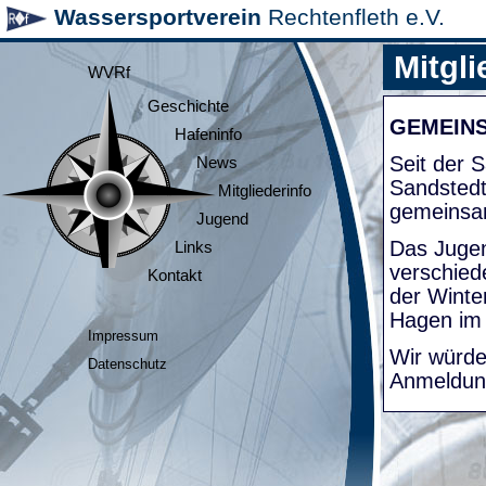
Wassersportverein
Rechtenfleth e.V.
Mitgli
WVRf
Geschichte
GEMEIN
Hafeninfo
Seit der
News
Sandsted
Mitgliederinfo
gemeinsa
Jugend
Das Jugen
Links
verschied
Kontakt
der Winte
Hagen im
Impressum
Wir würde
Datenschutz
Anmeldung