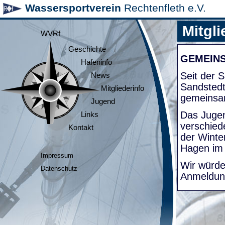
Wassersportverein
Rechtenfleth e.V.
Mitgli
WVRf
Geschichte
GEMEIN
Hafeninfo
Seit der
News
Sandsted
Mitgliederinfo
gemeinsa
Jugend
Das Jugen
Links
verschied
Kontakt
der Winte
Hagen im
Impressum
Wir würde
Datenschutz
Anmeldung