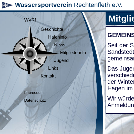
Wassersportverein
Rechtenfleth e.V.
Mitgli
WVRf
Geschichte
GEMEIN
Hafeninfo
Seit der
News
Sandsted
Mitgliederinfo
gemeinsa
Jugend
Das Jugen
Links
verschied
Kontakt
der Winte
Hagen im
Impressum
Wir würde
Datenschutz
Anmeldung