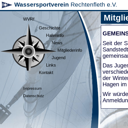
Wassersportverein
Rechtenfleth e.V.
Mitgli
WVRf
Geschichte
GEMEIN
Hafeninfo
Seit der
News
Sandsted
Mitgliederinfo
gemeinsa
Jugend
Das Jugen
Links
verschied
Kontakt
der Winte
Hagen im
Impressum
Wir würde
Datenschutz
Anmeldung