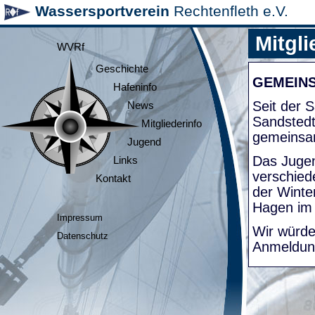
Wassersportverein
Rechtenfleth e.V.
Mitgli
WVRf
Geschichte
GEMEIN
Hafeninfo
Seit der
News
Sandsted
Mitgliederinfo
gemeinsa
Jugend
Das Jugen
Links
verschied
Kontakt
der Winte
Hagen im
Impressum
Wir würde
Datenschutz
Anmeldung